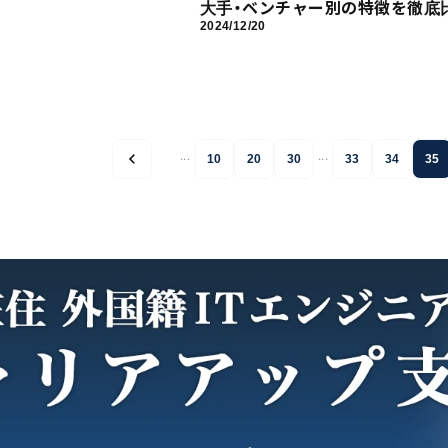
大手・ベンチャー別の特徴を徹底
2024/12/20
...
...
10
20
30
33
34
35