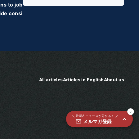
メルマガ登録
ns to job
ide consi
国内外100＋メディアのAIニュースをまとめて配信
必須
氏名
必須
メールアドレス
All articles
Articles in English
About us
必須
職種
×
個人情報の取り扱いに同意する
＼ 最新AIニュースが分かる！ ／
メルマガ登録
個人情報の取り扱いについてはこちらから