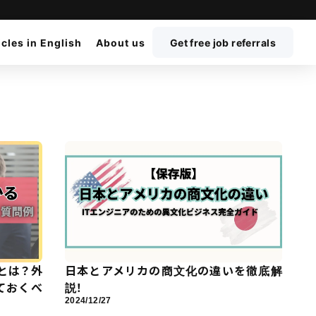
icles in English
About us
Get free job referrals
とは？外
日本とアメリカの商文化の違いを徹底解
ておくべ
説！
2024/12/27