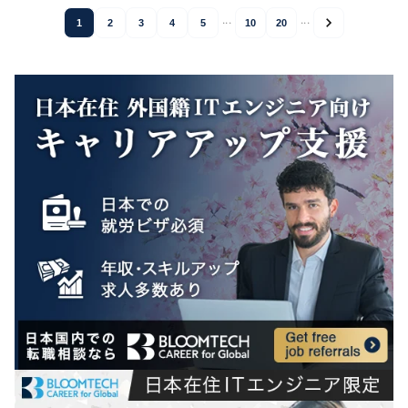
...
...
1
2
3
4
5
10
20