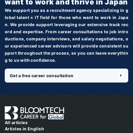
want to work and thrive in Japan
We support you as a recruitment agency specializing in g
lobal talent × IT field for those who want to work in Japa
n. We provide support leveraging our extensive track rec
ord and expertise. From career consultations to job intro
ductions, company interviews, and salary negotiations, o
ur experienced career advisors will provide consistent su
pport throughout the process, so you can leave everythin
g to us with confidence.
Get a free career consultation
＼ 最新AIニュースが分かる！ ／
メルマガ登録
国内外100＋メディアのAIニュースをまとめて配信
必須
氏名
All articles
Articles in English