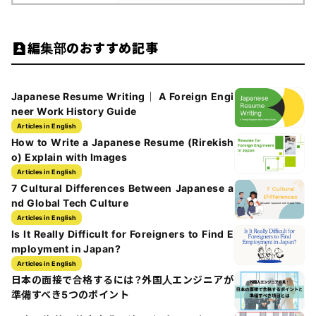
編集部のおすすめ記事
Japanese Resume Writing｜ A Foreign Engi
neer Work History Guide
Articles in English
How to Write a Japanese Resume (Rirekish
o) Explain with Images
Articles in English
7 Cultural Differences Between Japanese a
nd Global Tech Culture
Articles in English
Is It Really Difficult for Foreigners to Find E
mployment in Japan?
Articles in English
日本の面接で合格するには？外国人エンジニアが
準備すべき5つのポイント