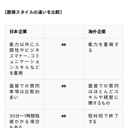
【
面接スタイルの違いを比較
】
日本企業
海外企業
能力以外に人
⇔
能力を重視す
間性やビジネ
る
スマナー、コミ
ュニケーショ
ンスキルなど
を重視
面接での質問
⇔
面接での質問
事項は比較的
はほとんどス
多い
キルや経歴に
関するもの
30分〜1時間程
⇔
短時間で終了
度かかる場合
する
もある