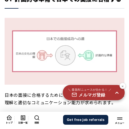
国内外100＋メディアのAIニュースをまとめて配信
必須
氏名
必須
メールアドレス
必須
職種
×
＼ 最新AIニュースが分かる！ ／
メルマガ登録
日本の面接に合格するためには技術力だけでなく、文化的な
個人情報の取り扱いに同意する
理解と適切なコミュニケーション能力が求められます。
個人情報の取り扱いについてはこちらから
外国人エンジニアならではの強みを活かしつつ、日本企業が
送信する
Get free job referrals
トップ
記事一覧
検索
重視する要素を理解し計画的な準備を行うことが成功への