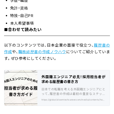
学歴・職歴
免許・資格
特技・自己PR
本人希望事項
■合わせて読みたい
以下のコンテンツでは、日本企業の面接で役立つ、
履歴書の
作成
や、
職務経歴書の作成ノウハウ
についてご紹介していま
す。ぜひ参考にしてください。
外国籍エンジニア必見！採用担当者が
求める履歴書の書き方
日本での転職を考える外国籍エンジニアにと
って、履歴書の作成は最初の重要なステップ
となります。日本独自の形式や文化的な配慮
https://global.bloomtechcareer.com/media/contents/how-to-write-a-foreign-engineer-resume/
が必要な履歴書は、多くの方にとって悩みの
種かもしれません。この記事では、外国籍エン
ジニアの方が知っておくべき履歴書作成のポ