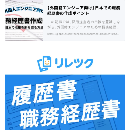
イントを、実践的なアドバイスとともに解説
【外国籍エンジニア向け】日本での職務
します。
経歴書の作成ポイント
この記事では、採用担当者の目線を意識しな
がら、外国籍エンジニアのための職務経歴書
の書き方を、実践的なポイントとともに解説
https://global.bloomtechcareer.com/media/contents/how-to-write-a-foreign-engineer-work-history/
していきます。