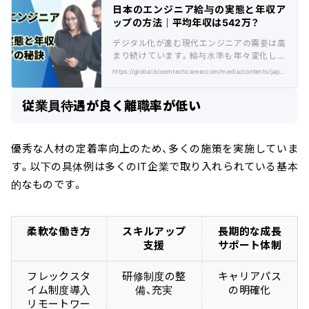
日本のエンジニア給与の実態と年収ア
ップの方法｜平均年収は542万？
デジタル化が進む現代エンジニアの需要は高
まり続けています。給与水準も年々変化して
おり、日本のエンジニアの平均年収は542万円
https://global.bloomtechcareer.com/media/contents/japanease-enjineer-salary-situation-keipoint/
と全産業平均を大きく上回っています。本記
事ではエンジニアの給与の実態から、収入ア
従業員待遇が良く離職率が低い
ップの具体的な方法、さらには将来の展望ま
で徹底的に解説します。
優秀な人材の定着率向上のため、多くの施策を実施していま
す。以下の具体例は多くのIT企業で取り入れられている基本
的なものです。
柔軟な働き方
スキルアップ
長期的な成長
支援
サポート体制
フレックスタ
研修制度の整
キャリアパス
イム制度導入
備、充実
の明確化
リモートワー