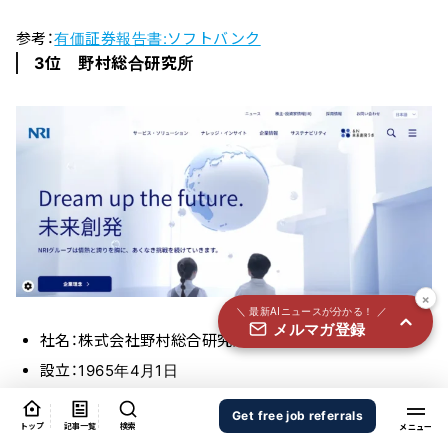
国内外100＋メディアのAIニュースをまとめて配信
参考：
有価証券報告書:ソフトバンク
必須
氏名
3位 野村総合研究所
必須
メールアドレス
必須
職種
×
＼ 最新AIニュースが分かる！ ／
メルマガ登録
個人情報の取り扱いに同意する
社名：株式会社野村総合研究所
個人情報の取り扱いについてはこちらから
設立：1965年4月1日
資本金：256億55413,800円
送信する
Get free job referrals
トップ
記事一覧
検索
社員数： 16,708人