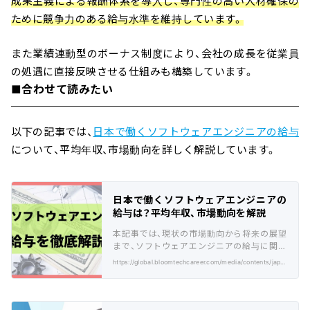
成果主義による報酬体系を導入し、専門性の高い人材確保の
ために競争力のある給与水準を維持しています。
また業績連動型のボーナス制度により、会社の成長を従業員
の処遇に直接反映させる仕組みも構築しています。
■合わせて読みたい
以下の記事では、
日本で働くソフトウェアエンジニアの給与
について、平均年収、市場動向を詳しく解説しています。
日本で働くソフトウェアエンジニアの
給与は？平均年収、市場動向を解説
本記事では、現状の市場動向から将来の展望
まで、ソフトウェアエンジニアの給与に関す
る総合的な情報を解説します。
https://global.bloomtechcareer.com/media/contents/japanese-software-engineer-salary-commentary/