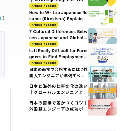
History Guide
Articles in English
How to Write a Japanese Re
e
!)
sume (Rirekisho) Explain w
ith Images
Articles in English
7 Cultural Differences Betw
een Japanese and Global T
ech Culture
Articles in English
Is It Really Difficult for Forei
gners to Find Employment i
n Japan?
Articles in English
日本の面接で合格するには？外
国人エンジニアが準備すべき5
つのポイント
日本と海外の仕事文化の違い
｜グローバルエンジニアとし
て知るべきポイント
日本の面接で差がつくコツ｜
外国籍エンジニアの成功ポイ
ント