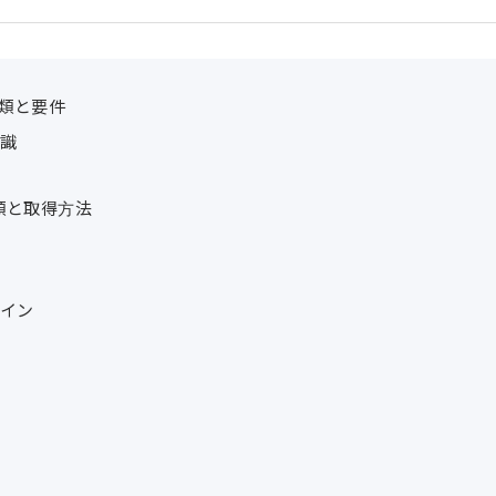
類と要件
知識
類と取得方法
ライン