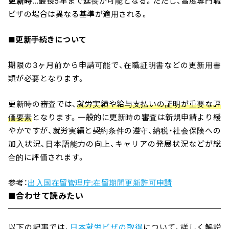
更新時
…最長5年まで延長が可能となる。ただし、高度専門職
ビザの場合は異なる基準が適用される。
■
更新手続きについて
期限の3ヶ月前から申請可能で、在職証明書などの更新用書
類が必要となります。
更新時の審査では、
就労実績や給与支払いの証明が重要な評
価要素
となります。一般的に更新時の審査は新規申請より緩
やかですが、就労実績と契約条件の遵守、納税・社会保険への
加入状況、日本語能力の向上、キャリアの発展状況などが総
合的に評価されます。
参考：
出入国在留管理庁:在留期間更新許可申請
■合わせて読みたい
以下の記事では、
日本就労ビザの取得
について、詳しく解説