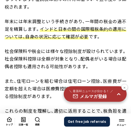
国内外100＋メディアのAIニュースをまとめて配信
税されます。
必須
氏名
年末には年末調整という手続きがあり、一年間の税金の過不
足を精算します。
インドと日本の間の国際租税条約の適用に
ついては、自身の状況に応じて確認が必要
です。
必須
メールアドレス
社会保険料や税金には様々な控除制度が設けられています。
社会保険料控除は全額が対象となり、配偶者がいる場合は配
偶者控除も適用される可能性があります。
必須
職種
また、住宅ローンを組む場合は住宅ローン控除、医療費が一
×
定額を超えた場合は医療費控除など、状況に応じて利用でき
＼ 最新AIニュースが分かる！ ／
メルマガ登録
る控除制度があります。
個人情報の取り扱いに同意する
個人情報の取り扱いについてはこちらから
これらの制度を理解し、適切に活用することで、税負担を適
正に管理することができます。
送信する
Get free job referrals
トップ
記事一覧
検索