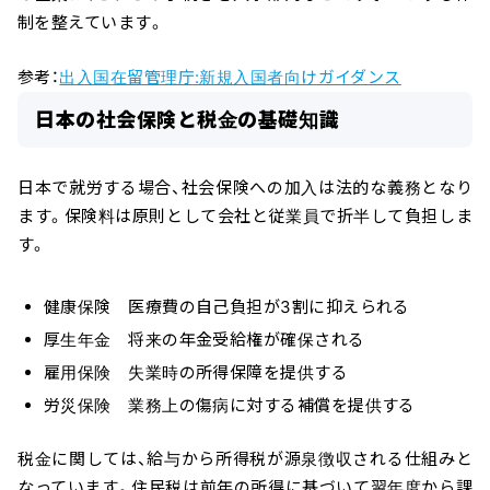
制を整えています。
参考：
出入国在留管理庁:新規入国者向けガイダンス
日本の社会保険と税金の基礎知識
日本で就労する場合、社会保険への加入は法的な義務となり
ます。保険料は原則として会社と従業員で折半して負担しま
す。
健康保険 医療費の自己負担が3割に抑えられる
厚生年金 将来の年金受給権が確保される
雇用保険 失業時の所得保障を提供する
労災保険 業務上の傷病に対する補償を提供する
＼ 最新AIニュースが分かる！ ／
メルマガ登録
税金に関しては、給与から所得税が源泉徴収される仕組みと
なっています。住民税は前年の所得に基づいて翌年度から課