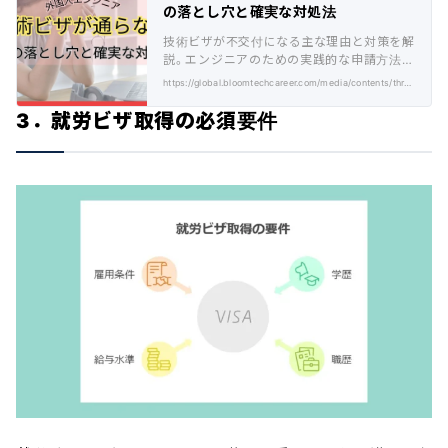
の落とし穴と確実な対処法
技術ビザが不交付になる主な理由と対策を解
説。エンジニアのための実践的な申請方法や
企業との調整方法を紹介します。
https://global.bloomtechcareer.com/media/contents/three-pitfalls-for-engineers-who-are-not-granted-technical-visas-and-how-to-deal-with-them/
3．就労ビザ取得の必須要件