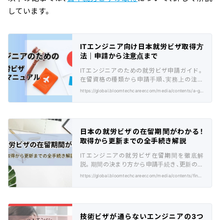
しています。
ITエンジニア向け日本就労ビザ取得方
法｜申請から注意点まで
ITエンジニアのための就労ビザ申請ガイド。
在留資格の種類から申請手順、実務上の注意
点まで、実践的な情報を徹底解説します。
https://global.bloomtechcareer.com/media/contents/a-guide-to-obtaining-a-japanese-work-visa-for-it-engineers/
日本の就労ビザの在留期間がわかる！
取得から更新までの全手続き解説
ITエンジニアの就労ビザ在留期間を徹底解
説。期間の決まり方から申請手続き、更新のポ
イントまで、実務で使える情報を提供。
https://global.bloomtechcareer.com/media/contents/find-out-the-period-of-stay-for-your-japanese-work-visa/
技術ビザが通らないエンジニアの3つ