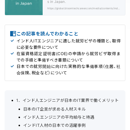
s in Japan.
https://global.bloomtechcareer.com/media/contents/indian-visa-japan/
この記事を読んでわかること
インド人ITエンジニアに適した就労ビザの種類と、取得
に必要な要件について
在留資格認定証明書(COE)の申請から就労ビザ取得ま
での手順と準備すべき書類について
日本での就労開始に向けた実務的な準備事項（住居、社
会保険、税金など）について
1．インド人エンジニアが日本のIT業界で働くメリット
日本のIT企業が求める人材スキル
インド人エンジニアの平均給与と待遇
インドIT人材の日本での活躍事例