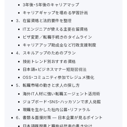
3年後・5年後のキャリアマップ
キャリアギャップを埋める学習計画
3．在留資格と法的要件を整理
ITエンジニアが使える主要在留資格
ビザ変更／転職手続きのタイムライン
キャリアアップ助成金など行政支援制度
4．スキルアップのためのプラン
技術トレンド別おすすめ資格
日本語×ビジネスマナー短期習得法
OSS・コミュニティ参加でレジュメ強化
5．転職市場の動きと求人の探し方
海外IT人材に強い転職エージェント活用術
ジョブボード・SNS・ハッカソンで求人発掘
現職を生かした社内公募・リファラル
6．書類＆面接対策 ― 日本企業が見るポイント
日本語履歴書と職務経歴書の書き分け