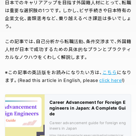
日本でのキャリアアップを目指す外国籍人材にとって、転職
は重要な選択肢の1つです。しかし、ビザ手続きや日本特有の
企業文化、書類選考など、乗り越えるべき課題は多いでしょ
う。
この記事では、自己分析から転職活動、条件交渉まで、外国籍
人材が日本で成功するための具体的なプランとプラクティ
カルなノウハウをくわしく解説します。
※この記事の英語版をお読みになりたい方は、
こちら
になり
ます。(Read this article in English, please
click here
!)
Career Advancement for Foreign E
ngineers in Japan: A Complete Gui
de
Career advancement guide for foreign eng
ineers in Japan
https://global.bloomtechcareer.com/media/contents/career-advancement-foreign-engineers-japan/