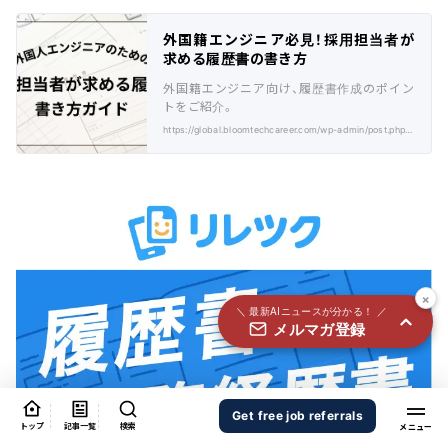
国内外100＋メディアのAIニュースをまとめて配信
外国籍エンジニア必見！採用担当者が
必須
氏名
求める履歴書の書き方
外国籍エンジニア向け、履歴書作成のポイン
トをご紹介。
https://global.bloomtechcareer.com/wp-admin/post.php?post=177&action=edit
必須
メールアドレス
必須
職種
×
＼ 最新AIニュースが分かる！ ／
メルマガ登録
個人情報の取り扱いに同意する
個人情報の取り扱いについてはこちらから
送信する
Get free job referrals
トップ
記事一覧
検索