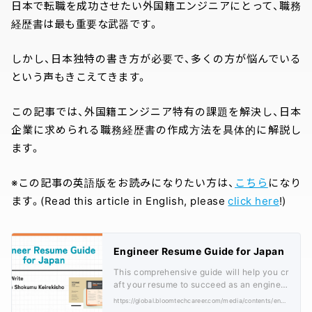
日本で転職を成功させたい外国籍エンジニアにとって、職務
経歴書は最も重要な武器です。
しかし、日本独特の書き方が必要で、多くの方が悩んでいる
という声もきこえてきます。
この記事では、外国籍エンジニア特有の課題を解決し、日本
企業に求められる職務経歴書の作成方法を具体的に解説し
ます。
※この記事の英語版をお読みになりたい方は、
こちら
になり
ます。(Read this article in English, please
click here
!)
Engineer Resume Guide for Japan
This comprehensive guide will help you cr
aft your resume to succeed as an engineer
in Japan.
https://global.bloomtechcareer.com/media/contents/engineer-resume-guide-for-japan/