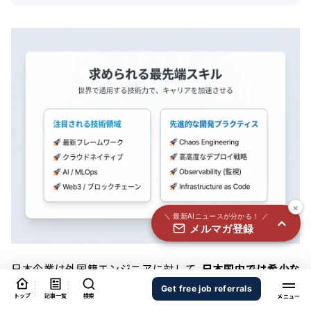
国内外100＋メディアのAIニュースをまとめて配信
必須
氏名
必須
メールアドレス
必須
職種
×
＼ 最新AIニュースが分かる！ ／
メルマガ登録
個人情報の取り扱いに同意する
個人情報の取り扱いについてはこちらから
日本企業は外国籍エンジニアに対して、
日本国内では希少な
先進技術スキルや、海外での最新技術トレンドへの対応力
を
送信する
Get free job referrals
トップ
記事一覧
検索
期待しています。