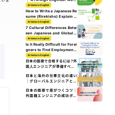
ていま
History Guide
Articles in English
How to Write a Japanese Re
sume (Rirekisho) Explain w
ith Images
Articles in English
7 Cultural Differences Betw
een Japanese and Global T
ech Culture
Articles in English
Is It Really Difficult for Forei
gners to Find Employment i
n Japan?
Articles in English
日本の面接で合格するには？外
国人エンジニアが準備すべき5
つのポイント
日本と海外の仕事文化の違い
｜グローバルエンジニアとし
て知るべきポイント
日本の面接で差がつくコツ｜
外国籍エンジニアの成功ポイ
ント