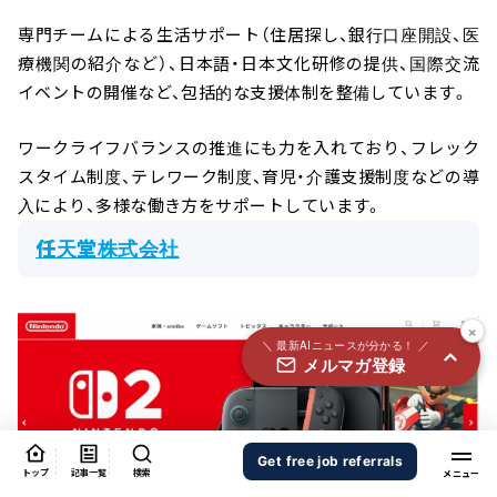
国内外100＋メディアのAIニュースをまとめて配信
専門チームによる生活サポート（住居探し、銀行口座開設、医
必須
氏名
療機関の紹介など）、日本語・日本文化研修の提供、国際交流
イベントの開催など、包括的な支援体制を整備しています。
ワークライフバランスの推進にも力を入れており、フレック
必須
メールアドレス
スタイム制度、テレワーク制度、育児・介護支援制度などの導
入により、多様な働き方をサポートしています。
任天堂株式会社
必須
職種
×
＼ 最新AIニュースが分かる！ ／
メルマガ登録
個人情報の取り扱いに同意する
個人情報の取り扱いについてはこちらから
送信する
Get free job referrals
トップ
記事一覧
検索