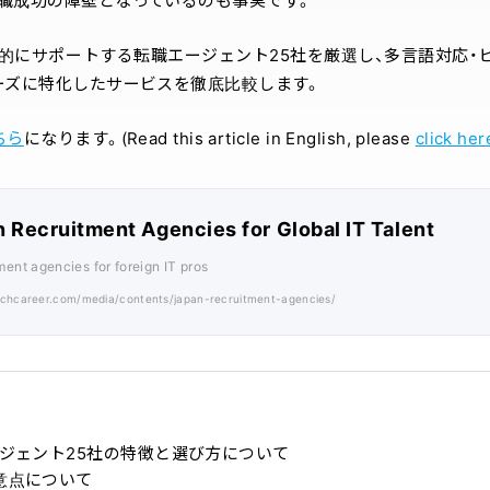
職成功の障壁となっているのも事実です。
門的にサポートする転職エージェント25社を厳選し、多言語対応・
ーズに特化したサービスを徹底比較します。
ちら
になります。(Read this article in English, please
click her
n Recruitment Agencies for Global IT Talent
ment agencies for foreign IT pros
techcareer.com/media/contents/japan-recruitment-agencies/
ージェント25社の特徴と選び方について
意点について