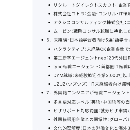
リクルートダイレクトスカウト：企業
株式会社コトラ：金融・コンサル・IT
アクシスコンサルティング株式会社：
ムービン：戦略コンサル転職に特化し
6．未経験・日本語学習者向け5選：語学
ハタラクティブ：未経験OK企業多数で
第二新卒エージェントneo：20代外
type転職エージェント：首都圏IT
DYM就職：未経験歓迎企業2,000
UZUZ（ウズウズ）：IT未経験者向
7．外国籍エンジニアが転職エージェン
多言語対応レベル：英語・中国語等の
ビザサポート対応範囲：就労ビザ申請
外国籍採用企業との関係性：グローバ
文化的理解度：日本の労働文化と海外