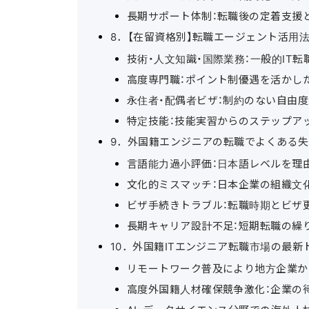
長期サポート体制：転職後の定着支援
8．【在留資格別】転職エージェント活用
技術・人文知識・国際業務：一般的IT
高度専門職：ポイント制優遇を活かし
永住者・配偶者ビザ：制約のない自由
特定技能：技能実習からのステップア
9．外国籍エンジニアの転職でよくある
言語能力過小評価：日本語レベルを理
文化的ミスマッチ：日本企業の組織文
ビザ手続きトラブル：転職時期とビザ
長期キャリア設計不足：短期転職の繰
10．外国籍ITエンジニア転職市場の最新
リモートワーク普及により地方企業か
高度外国籍人材確保競争激化：企業の