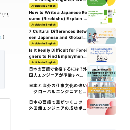
History Guide
Articles in English
How to Write a Japanese Re
ビザサ
sume (Rirekisho) Explain w
ith Images
Articles in English
7 Cultural Differences Betw
e
!)
een Japanese and Global T
ech Culture
Articles in English
Is It Really Difficult for Forei
gners to Find Employment i
n Japan?
Articles in English
日本の面接で合格するには？外
国人エンジニアが準備すべき5
つのポイント
日本と海外の仕事文化の違い
｜グローバルエンジニアとし
て知るべきポイント
日本の面接で差がつくコツ｜
外国籍エンジニアの成功ポイ
ント