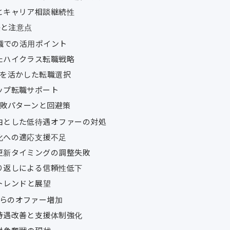
とキャリア相談継続性
法と注意点
転職での活用ポイント
たハイクラス転職戦略
度を活かした転職選択
ップ転職サポート
失敗パターンと回避策
由とした低待遇オファーの対処
化への適応支援不足
更新タイミングの調整失敗
り返しによる信頼性低下
トレンドと展望
らのオファー増加
待遇改善と支援体制強化