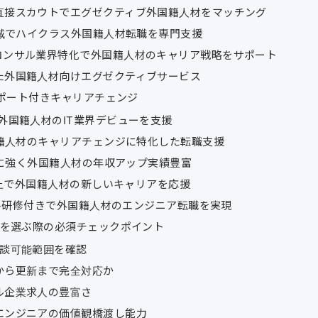
直接スカウトでエグゼクティブ外国籍人材をマッチング
領域でハイクラス外国籍人材転職を専門支援
コンサル業界特化で外国籍人材のキャリア戦略をサポート
た外国籍人材向けエグゼクティブサービス
サポート付きキャリアチェンジ
外国籍人材のIT業界デビューを支援
国籍人材のキャリアチェンジに特化した転職支援
転職に強く外国籍人材の年収アップ実績豊富
社以上で外国籍人材の新しいキャリアを応援
け無料研修付きで外国籍人材のエンジニア転職を実現
トを選ぶ際の必須チェックポイント
面談可能範囲を確認
から更新まで完全対応か
ル企業求人の豊富さ
エンジニアの価値観橋渡し能力