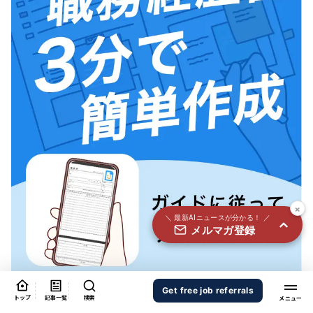
国内外100＋メディアのAIニュースをまとめて配信
必須
氏名
必須
メールアドレス
必須
職種
×
＼ 最新AIニュースが分かる！ ／
メルマガ登録
個人情報の取り扱いに同意する
個人情報の取り扱いについてはこちらから
送信する
Get free job referrals
トップ
記事一覧
検索