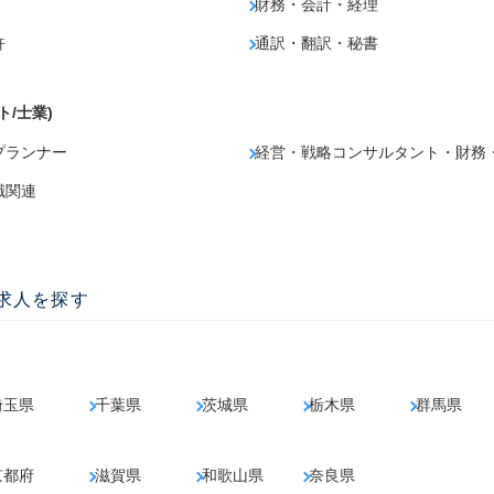
財務・会計・経理
許
通訳・翻訳・秘書
ト/士業)
プランナー
経営・戦略コンサルタント・財務
職関連
の求人を探す
埼玉県
千葉県
茨城県
栃木県
群馬県
京都府
滋賀県
和歌山県
奈良県