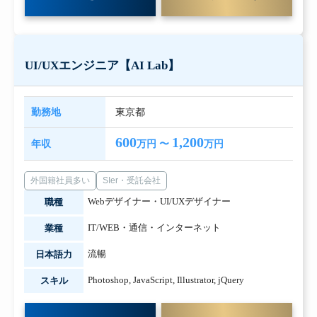
UI/UXエンジニア【AI Lab】
勤務地
東京都
600
1,200
年収
万円 〜
万円
外国籍社員多い
SIer・受託会社
Webデザイナー・UI/UXデザイナー
職種
IT/WEB・通信・インターネット
業種
流暢
日本語力
Photoshop
,
JavaScript
,
Illustrator
,
jQuery
スキル