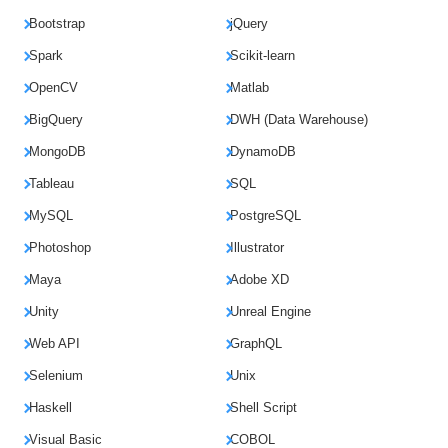
Bootstrap
jQuery
Spark
Scikit-learn
OpenCV
Matlab
BigQuery
DWH (Data Warehouse)
MongoDB
DynamoDB
Tableau
SQL
MySQL
PostgreSQL
Photoshop
Illustrator
Maya
Adobe XD
Unity
Unreal Engine
Web API
GraphQL
Selenium
Unix
Haskell
Shell Script
Visual Basic
COBOL