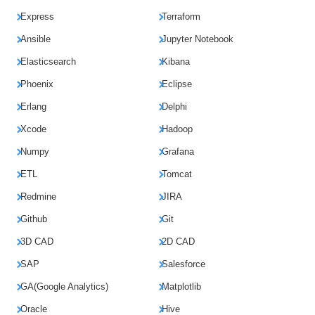
Express
Terraform
Ansible
Jupyter Notebook
Elasticsearch
Kibana
Phoenix
Eclipse
Erlang
Delphi
Xcode
Hadoop
Numpy
Grafana
ETL
Tomcat
Redmine
JIRA
Github
Git
3D CAD
2D CAD
SAP
Salesforce
GA(Google Analytics)
Matplotlib
Oracle
Hive