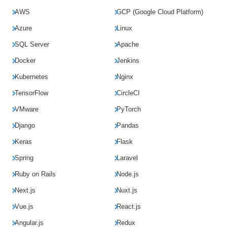
AWS
GCP (Google Cloud Platform)
Azure
Linux
SQL Server
Apache
Docker
Jenkins
Kubernetes
Nginx
TensorFlow
CircleCI
VMware
PyTorch
Django
Pandas
Keras
Flask
Spring
Laravel
Ruby on Rails
Node.js
Next.js
Nuxt.js
Vue.js
React.js
Angular.js
Redux