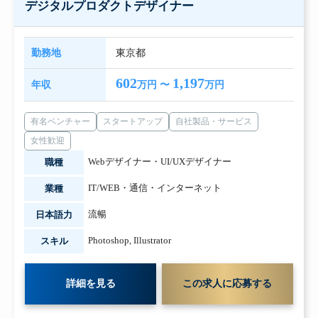
デジタルプロダクトデザイナー
勤務地
東京都
602
1,197
年収
万円 〜
万円
有名ベンチャー
スタートアップ
自社製品・サービス
女性歓迎
Webデザイナー・UI/UXデザイナー
職種
IT/WEB・通信・インターネット
業種
流暢
日本語力
Photoshop
,
Illustrator
スキル
詳細を見る
この求人に応募する