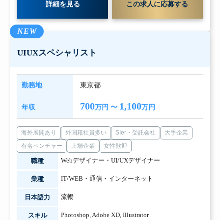
詳細を見る
この求人に応募する
NEW
UIUXスペシャリスト
勤務地
東京都
700
1,100
年収
万円 〜
万円
海外展開あり
外国籍社員多い
SIer・受託会社
大手企業
有名ベンチャー
上場企業
女性歓迎
Webデザイナー・UI/UXデザイナー
職種
IT/WEB・通信・インターネット
業種
流暢
日本語力
Photoshop
,
Adobe XD
,
Illustrator
スキル