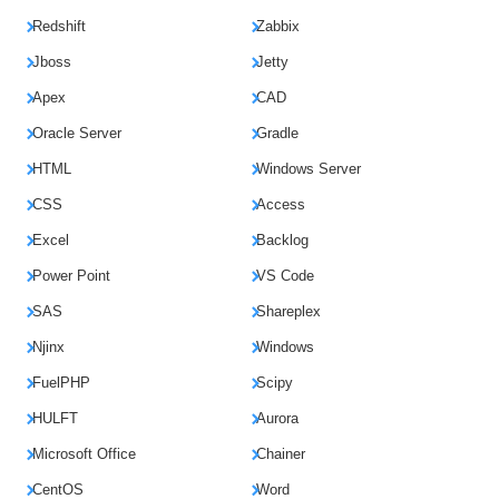
Redshift
Zabbix
Jboss
Jetty
Apex
CAD
Oracle Server
Gradle
HTML
Windows Server
CSS
Access
Excel
Backlog
Power Point
VS Code
SAS
Shareplex
Njinx
Windows
FuelPHP
Scipy
HULFT
Aurora
Microsoft Office
Chainer
CentOS
Word