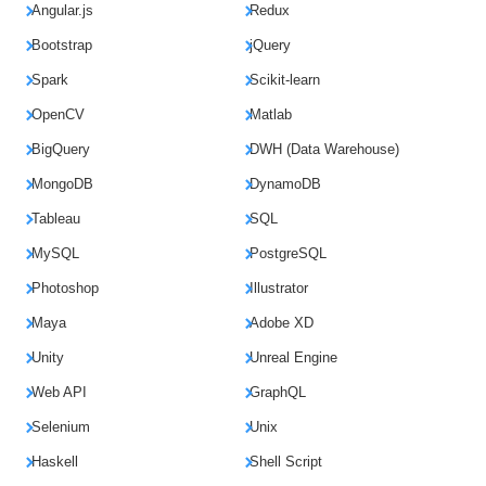
Angular.js
Redux
Bootstrap
jQuery
Spark
Scikit-learn
OpenCV
Matlab
BigQuery
DWH (Data Warehouse)
MongoDB
DynamoDB
Tableau
SQL
MySQL
PostgreSQL
Photoshop
Illustrator
Maya
Adobe XD
Unity
Unreal Engine
Web API
GraphQL
Selenium
Unix
Haskell
Shell Script