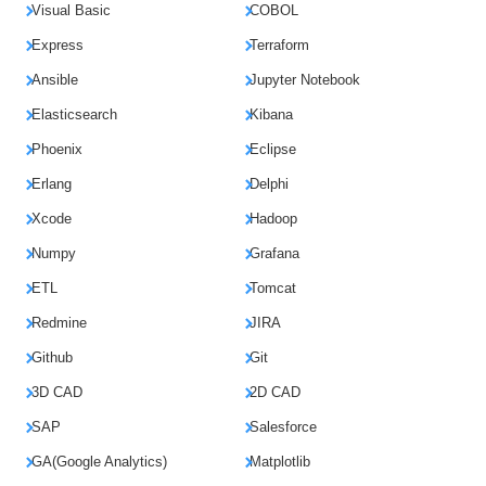
Visual Basic
COBOL
Express
Terraform
Ansible
Jupyter Notebook
Elasticsearch
Kibana
Phoenix
Eclipse
Erlang
Delphi
Xcode
Hadoop
Numpy
Grafana
ETL
Tomcat
Redmine
JIRA
Github
Git
3D CAD
2D CAD
SAP
Salesforce
GA(Google Analytics)
Matplotlib