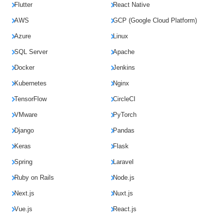
Flutter
React Native
AWS
GCP (Google Cloud Platform)
Azure
Linux
SQL Server
Apache
Docker
Jenkins
Kubernetes
Nginx
TensorFlow
CircleCI
VMware
PyTorch
Django
Pandas
Keras
Flask
Spring
Laravel
Ruby on Rails
Node.js
Next.js
Nuxt.js
Vue.js
React.js