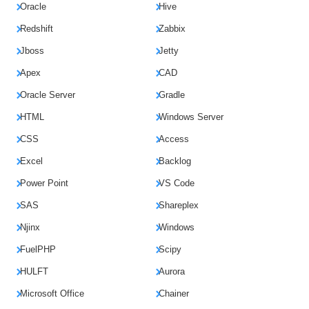
Oracle
Hive
Redshift
Zabbix
Jboss
Jetty
Apex
CAD
Oracle Server
Gradle
HTML
Windows Server
CSS
Access
Excel
Backlog
Power Point
VS Code
SAS
Shareplex
Njinx
Windows
FuelPHP
Scipy
HULFT
Aurora
Microsoft Office
Chainer