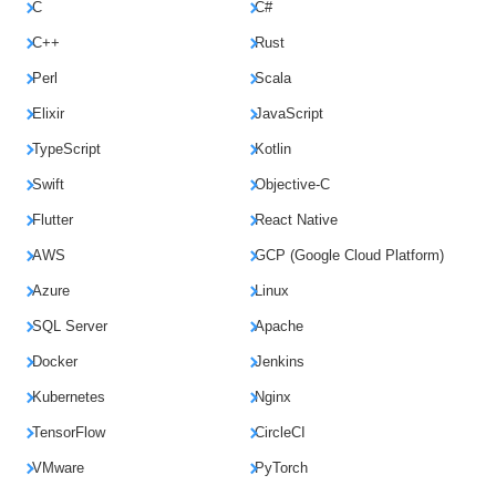
C
C#
C++
Rust
Perl
Scala
Elixir
JavaScript
TypeScript
Kotlin
Swift
Objective-C
Flutter
React Native
AWS
GCP (Google Cloud Platform)
Azure
Linux
SQL Server
Apache
Docker
Jenkins
Kubernetes
Nginx
TensorFlow
CircleCI
VMware
PyTorch