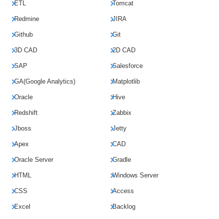
ETL
Tomcat
Redmine
JIRA
Github
Git
3D CAD
2D CAD
SAP
Salesforce
GA(Google Analytics)
Matplotlib
Oracle
Hive
Redshift
Zabbix
Jboss
Jetty
Apex
CAD
Oracle Server
Gradle
HTML
Windows Server
CSS
Access
Excel
Backlog