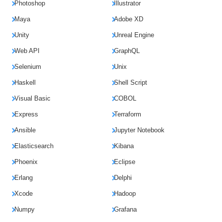
Photoshop
Illustrator
Maya
Adobe XD
Unity
Unreal Engine
Web API
GraphQL
Selenium
Unix
Haskell
Shell Script
Visual Basic
COBOL
Express
Terraform
Ansible
Jupyter Notebook
Elasticsearch
Kibana
Phoenix
Eclipse
Erlang
Delphi
Xcode
Hadoop
Numpy
Grafana