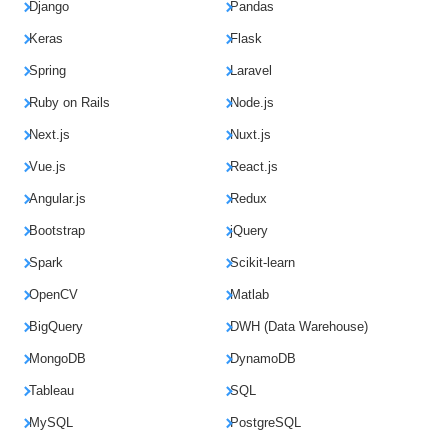
Django
Pandas
Keras
Flask
Spring
Laravel
Ruby on Rails
Node.js
Next.js
Nuxt.js
Vue.js
React.js
Angular.js
Redux
Bootstrap
jQuery
Spark
Scikit-learn
OpenCV
Matlab
BigQuery
DWH (Data Warehouse)
MongoDB
DynamoDB
Tableau
SQL
MySQL
PostgreSQL