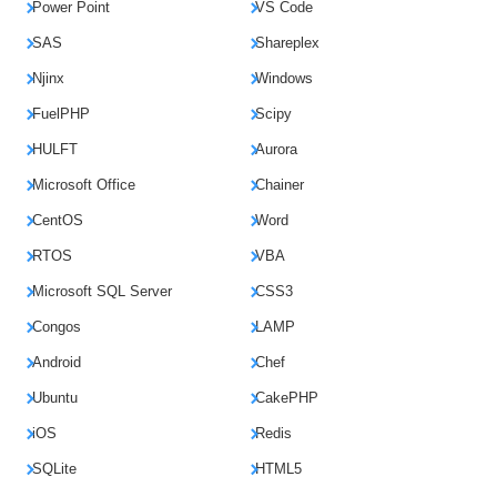
Power Point
VS Code
SAS
Shareplex
Njinx
Windows
FuelPHP
Scipy
HULFT
Aurora
Microsoft Office
Chainer
CentOS
Word
RTOS
VBA
Microsoft SQL Server
CSS3
Congos
LAMP
Android
Chef
Ubuntu
CakePHP
iOS
Redis
SQLite
HTML5