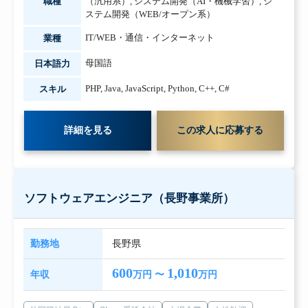
職種
（汎用系）
,
システム開発（AI・機械学習）
,
シ
ステム開発（WEB/オープン系）
IT/WEB・通信・インターネット
業種
母国語
日本語力
PHP
,
Java
,
JavaScript
,
Python
,
C++
,
C#
スキル
詳細を見る
この求人に応募する
ソフトウェアエンジニア（長野事業所）
勤務地
長野県
600
1,010
年収
万円 〜
万円