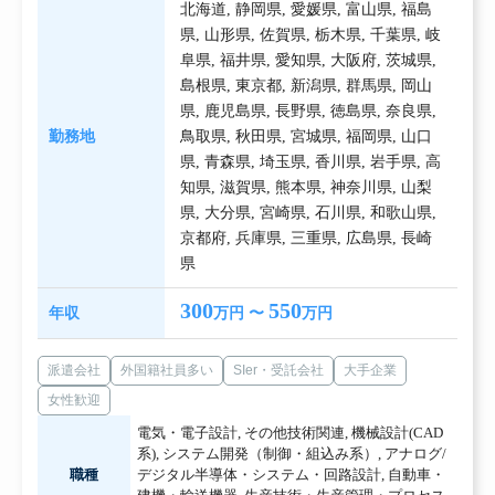
北海道
,
静岡県
,
愛媛県
,
富山県
,
福島
県
,
山形県
,
佐賀県
,
栃木県
,
千葉県
,
岐
阜県
,
福井県
,
愛知県
,
大阪府
,
茨城県
,
島根県
,
東京都
,
新潟県
,
群馬県
,
岡山
県
,
鹿児島県
,
長野県
,
徳島県
,
奈良県
,
勤務地
鳥取県
,
秋田県
,
宮城県
,
福岡県
,
山口
県
,
青森県
,
埼玉県
,
香川県
,
岩手県
,
高
知県
,
滋賀県
,
熊本県
,
神奈川県
,
山梨
県
,
大分県
,
宮崎県
,
石川県
,
和歌山県
,
京都府
,
兵庫県
,
三重県
,
広島県
,
長崎
県
300
550
年収
万円 〜
万円
派遣会社
外国籍社員多い
SIer・受託会社
大手企業
女性歓迎
電気・電子設計
,
その他技術関連
,
機械設計(CAD
系)
,
システム開発（制御・組込み系）
,
アナログ/
職種
デジタル半導体・システム・回路設計
,
自動車・