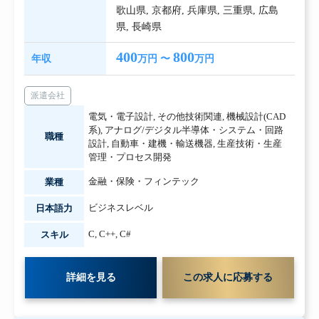
歌山県
,
京都府
,
兵庫県
,
三重県
,
広島
県
,
長崎県
400
800
年収
万円 〜
万円
派遣会社
電気・電子設計
,
その他技術関連
,
機械設計(CAD
系)
,
アナログ/デジタル半導体・システム・回路
職種
設計
,
自動車・建機・輸送機器
,
生産技術・生産
管理・プロセス開発
金融・保険・フィンテック
業種
ビジネスレベル
日本語力
C
,
C++
,
C#
スキル
詳細を見る
この求人に応募する