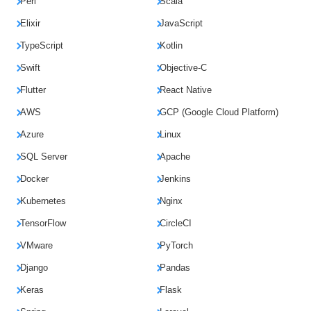
Perl
Scala
Elixir
JavaScript
TypeScript
Kotlin
Swift
Objective-C
Flutter
React Native
AWS
GCP (Google Cloud Platform)
Azure
Linux
SQL Server
Apache
Docker
Jenkins
Kubernetes
Nginx
TensorFlow
CircleCI
VMware
PyTorch
Django
Pandas
Keras
Flask