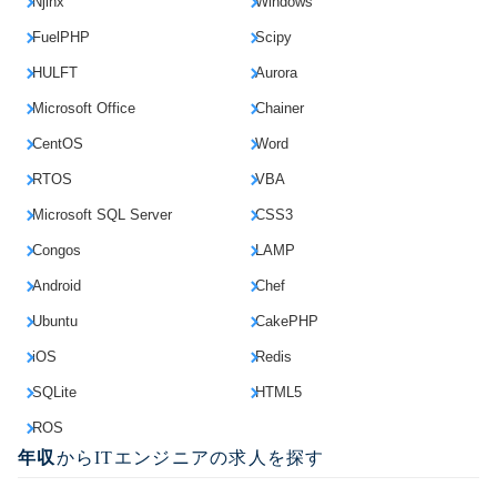
Njinx
Windows
FuelPHP
Scipy
HULFT
Aurora
Microsoft Office
Chainer
CentOS
Word
RTOS
VBA
Microsoft SQL Server
CSS3
Congos
LAMP
Android
Chef
Ubuntu
CakePHP
iOS
Redis
SQLite
HTML5
ROS
年収
からITエンジニアの求人を探す