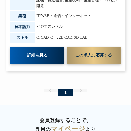
建機・輸送機器
,
生産技術・生産管理・プロセス
開発
IT/WEB・通信・インターネット
業種
ビジネスレベル
日本語力
C
,
CAD
,
C++
,
2D CAD
,
3D CAD
スキル
詳細を見る
この求人に応募する
1
会員登録することで、
マイページ
専用の
より