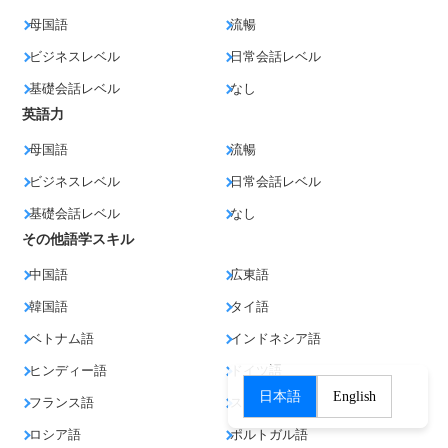
母国語
流暢
ビジネスレベル
日常会話レベル
基礎会話レベル
なし
英語力
母国語
流暢
ビジネスレベル
日常会話レベル
基礎会話レベル
なし
その他語学スキル
中国語
広東語
韓国語
タイ語
ベトナム語
インドネシア語
ヒンディー語
ドイツ語
日本語
English
フランス語
スペイン語
ロシア語
ポルトガル語