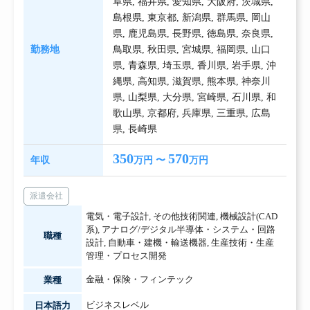
阜県
,
福井県
,
愛知県
,
大阪府
,
茨城県
,
島根県
,
東京都
,
新潟県
,
群馬県
,
岡山
県
,
鹿児島県
,
長野県
,
徳島県
,
奈良県
,
勤務地
鳥取県
,
秋田県
,
宮城県
,
福岡県
,
山口
県
,
青森県
,
埼玉県
,
香川県
,
岩手県
,
沖
縄県
,
高知県
,
滋賀県
,
熊本県
,
神奈川
県
,
山梨県
,
大分県
,
宮崎県
,
石川県
,
和
歌山県
,
京都府
,
兵庫県
,
三重県
,
広島
県
,
長崎県
350
570
年収
万円 〜
万円
派遣会社
電気・電子設計
,
その他技術関連
,
機械設計(CAD
系)
,
アナログ/デジタル半導体・システム・回路
職種
設計
,
自動車・建機・輸送機器
,
生産技術・生産
管理・プロセス開発
金融・保険・フィンテック
業種
ビジネスレベル
日本語力