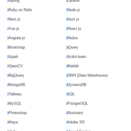
Spring
Laravel
Ruby on Rails
Node.js
Next.js
Nuxt.js
Vue.js
React.js
Angular.js
Redux
Bootstrap
jQuery
Spark
Scikit-learn
OpenCV
Matlab
BigQuery
DWH (Data Warehouse)
MongoDB
DynamoDB
Tableau
SQL
MySQL
PostgreSQL
Photoshop
Illustrator
Maya
Adobe XD