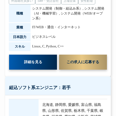
外国籍社員多い
SIer・受託会社
上場企業
女性歓迎
システム開発（制御・組込み系）
,
システム開発
職種
（AI・機械学習）
,
システム開発（WEB/オープ
ン系）
IT/WEB・通信・インターネット
業種
ビジネスレベル
日本語力
Linux
,
C
,
Python
,
C++
スキル
詳細を見る
この求人に応募する
組込ソフト系エンジニア：若手
北海道
,
静岡県
,
愛媛県
,
富山県
,
福島
県
,
山形県
,
佐賀県
,
栃木県
,
千葉県
,
岐