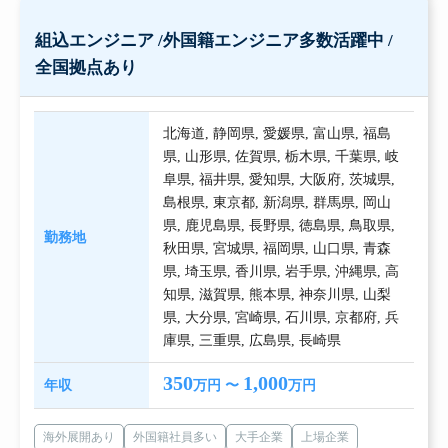
組込エンジニア /外国籍エンジニア多数活躍中 /
全国拠点あり
北海道
,
静岡県
,
愛媛県
,
富山県
,
福島
県
,
山形県
,
佐賀県
,
栃木県
,
千葉県
,
岐
阜県
,
福井県
,
愛知県
,
大阪府
,
茨城県
,
島根県
,
東京都
,
新潟県
,
群馬県
,
岡山
県
,
鹿児島県
,
長野県
,
徳島県
,
鳥取県
,
勤務地
秋田県
,
宮城県
,
福岡県
,
山口県
,
青森
県
,
埼玉県
,
香川県
,
岩手県
,
沖縄県
,
高
知県
,
滋賀県
,
熊本県
,
神奈川県
,
山梨
県
,
大分県
,
宮崎県
,
石川県
,
京都府
,
兵
庫県
,
三重県
,
広島県
,
長崎県
350
1,000
年収
万円 〜
万円
海外展開あり
外国籍社員多い
大手企業
上場企業