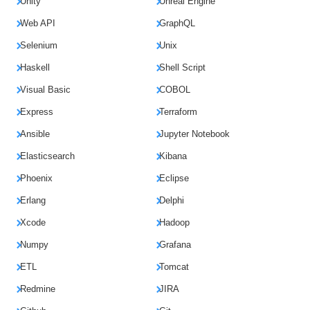
Unity
Unreal Engine
Web API
GraphQL
Selenium
Unix
Haskell
Shell Script
Visual Basic
COBOL
Express
Terraform
Ansible
Jupyter Notebook
Elasticsearch
Kibana
Phoenix
Eclipse
Erlang
Delphi
Xcode
Hadoop
Numpy
Grafana
ETL
Tomcat
Redmine
JIRA