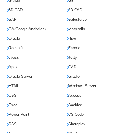
Github
Git
3D CAD
2D CAD
SAP
Salesforce
GA(Google Analytics)
Matplotlib
Oracle
Hive
Redshift
Zabbix
Jboss
Jetty
Apex
CAD
Oracle Server
Gradle
HTML
Windows Server
CSS
Access
Excel
Backlog
Power Point
VS Code
SAS
Shareplex