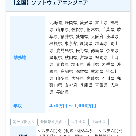
【全国】ソフトウェアエンジニア
北海道
,
静岡県
,
愛媛県
,
富山県
,
福島
県
,
山形県
,
佐賀県
,
栃木県
,
千葉県
,
岐
阜県
,
福井県
,
愛知県
,
大阪府
,
茨城県
,
島根県
,
東京都
,
新潟県
,
群馬県
,
岡山
県
,
鹿児島県
,
長野県
,
徳島県
,
奈良県
,
勤務地
鳥取県
,
秋田県
,
宮城県
,
福岡県
,
山口
県
,
青森県
,
埼玉県
,
香川県
,
岩手県
,
沖
縄県
,
高知県
,
滋賀県
,
熊本県
,
神奈川
県
,
山梨県
,
大分県
,
宮崎県
,
石川県
,
和
歌山県
,
京都府
,
兵庫県
,
三重県
,
広島
県
,
長崎県
450
1,000
年収
万円 〜
万円
海外展開あり
外国籍社員多い
大手企業
上場企業
システム開発（制御・組込み系）
,
システム開発