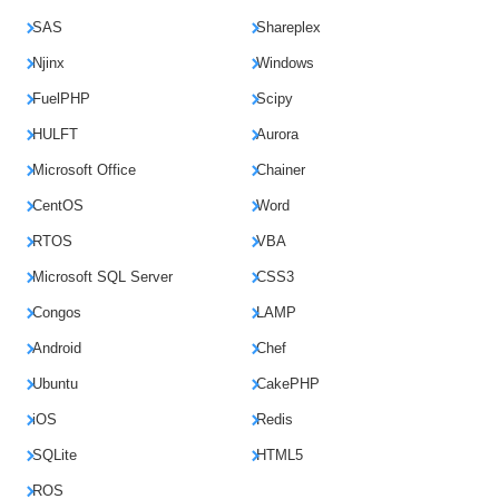
SAS
Shareplex
Njinx
Windows
FuelPHP
Scipy
HULFT
Aurora
Microsoft Office
Chainer
CentOS
Word
RTOS
VBA
Microsoft SQL Server
CSS3
Congos
LAMP
Android
Chef
Ubuntu
CakePHP
iOS
Redis
SQLite
HTML5
ROS