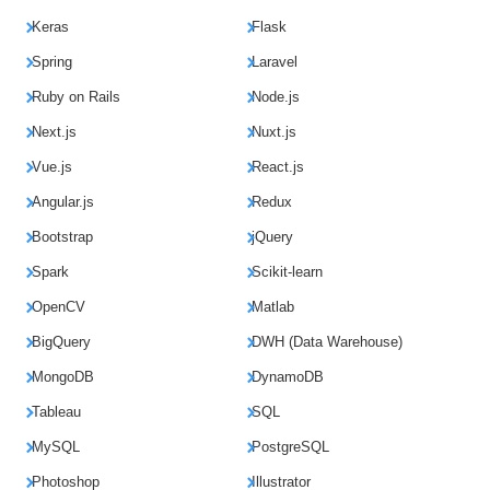
Keras
Flask
Spring
Laravel
Ruby on Rails
Node.js
Next.js
Nuxt.js
Vue.js
React.js
Angular.js
Redux
Bootstrap
jQuery
Spark
Scikit-learn
OpenCV
Matlab
BigQuery
DWH (Data Warehouse)
MongoDB
DynamoDB
Tableau
SQL
MySQL
PostgreSQL
Photoshop
Illustrator