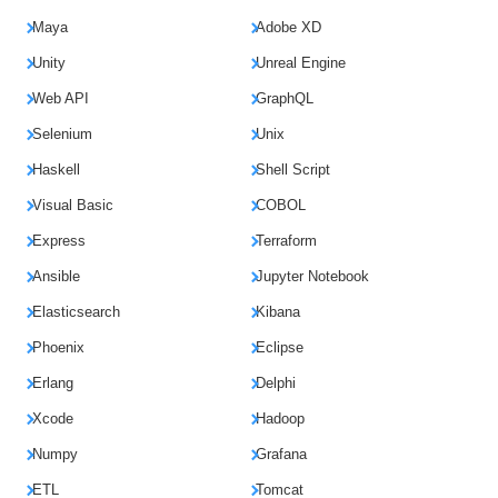
Maya
Adobe XD
Unity
Unreal Engine
Web API
GraphQL
Selenium
Unix
Haskell
Shell Script
Visual Basic
COBOL
Express
Terraform
Ansible
Jupyter Notebook
Elasticsearch
Kibana
Phoenix
Eclipse
Erlang
Delphi
Xcode
Hadoop
Numpy
Grafana
ETL
Tomcat