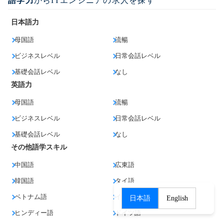
語学力
からITエンジニアの求人を探す
日本語力
母国語
流暢
ビジネスレベル
日常会話レベル
基礎会話レベル
なし
英語力
母国語
流暢
ビジネスレベル
日常会話レベル
基礎会話レベル
なし
その他語学スキル
中国語
広東語
韓国語
タイ語
ベトナム語
インドネシア語
日本語
English
ヒンディー語
ドイツ語