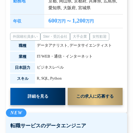
勤務地
京都
,
岡山県
,
京都府
,
兵庫県
,
広島県
,
愛知県
,
大阪府
,
宮城県
600
1,200
年収
万円 〜
万円
外国籍社員多い
SIer・受託会社
大手企業
女性歓迎
データアナリスト
,
データサイエンティスト
職種
IT/WEB・通信・インターネット
業種
ビジネスレベル
日本語力
R
,
SQL
,
Python
スキル
詳細を見る
この求人に応募する
NEW
転職サービスのデータエンジニア