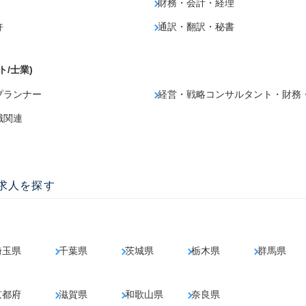
財務・会計・経理
許
通訳・翻訳・秘書
ト/士業)
プランナー
経営・戦略コンサルタント・財務
職関連
の求人を探す
埼玉県
千葉県
茨城県
栃木県
群馬県
京都府
滋賀県
和歌山県
奈良県