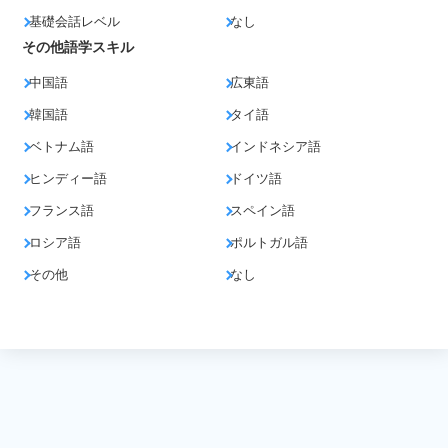
基礎会話レベル
なし
その他語学スキル
中国語
広東語
韓国語
タイ語
ベトナム語
インドネシア語
ヒンディー語
ドイツ語
フランス語
スペイン語
ロシア語
ポルトガル語
その他
なし