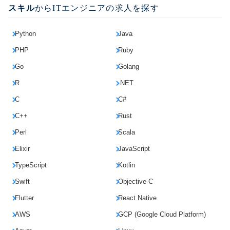
スキル
からITエンジニアの求人を探す
Python
Java
PHP
Ruby
Go
Golang
R
.NET
C
C#
C++
Rust
Perl
Scala
Elixir
JavaScript
TypeScript
Kotlin
Swift
Objective-C
Flutter
React Native
AWS
GCP (Google Cloud Platform)