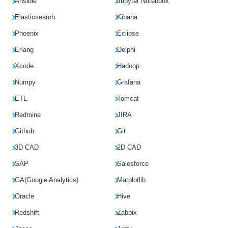
Ansible
Jupyter Notebook
Elasticsearch
Kibana
Phoenix
Eclipse
Erlang
Delphi
Xcode
Hadoop
Numpy
Grafana
ETL
Tomcat
Redmine
JIRA
Github
Git
3D CAD
2D CAD
SAP
Salesforce
GA(Google Analytics)
Matplotlib
Oracle
Hive
Redshift
Zabbix