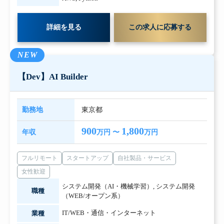
詳細を見る
この求人に応募する
NEW
【Dev】AI Builder
勤務地
東京都
900
1,800
年収
万円 〜
万円
フルリモート
スタートアップ
自社製品・サービス
女性歓迎
システム開発（AI・機械学習）
,
システム開発
職種
（WEB/オープン系）
IT/WEB・通信・インターネット
業種