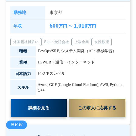
勤務地
東京都
600
1,010
年収
万円 〜
万円
外国籍社員多い
SIer・受託会社
上場企業
女性歓迎
DevOps/SRE
,
システム開発（AI・機械学習）
職種
IT/WEB・通信・インターネット
業種
ビジネスレベル
日本語力
Azure
,
GCP (Google Cloud Platform)
,
AWS
,
Python
,
スキル
C++
詳細を見る
この求人に応募する
NEW