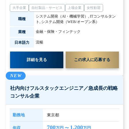
大手企業
自社製品・サービス
上場企業
女性歓迎
システム開発（AI・機械学習）
,
ITコンサルタン
職種
ト
,
システム開発（WEB/オープン系）
金融・保険・フィンテック
業種
流暢
日本語力
詳細を見る
この求人に応募する
NEW
社内向けフルスタックエンジニア／急成長の戦略
コンサル企業
勤務地
東京都
700
1,200
年収
万円 〜
万円