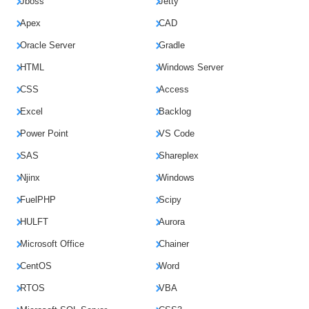
Jboss
Jetty
Apex
CAD
Oracle Server
Gradle
HTML
Windows Server
CSS
Access
Excel
Backlog
Power Point
VS Code
SAS
Shareplex
Njinx
Windows
FuelPHP
Scipy
HULFT
Aurora
Microsoft Office
Chainer
CentOS
Word
RTOS
VBA