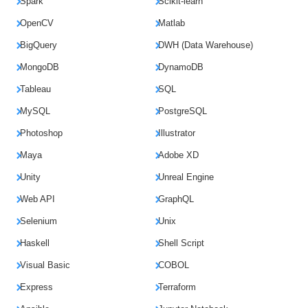
Spark
Scikit-learn
OpenCV
Matlab
BigQuery
DWH (Data Warehouse)
MongoDB
DynamoDB
Tableau
SQL
MySQL
PostgreSQL
Photoshop
Illustrator
Maya
Adobe XD
Unity
Unreal Engine
Web API
GraphQL
Selenium
Unix
Haskell
Shell Script
Visual Basic
COBOL
Express
Terraform