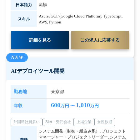
流暢
日本語力
Azure
,
GCP (Google Cloud Platform)
,
TypeScript
,
スキル
AWS
,
Python
詳細を見る
この求人に応募する
NEW
AIデプロイツール開発
勤務地
東京都
600
1,010
年収
万円 〜
万円
外国籍社員多い
SIer・受託会社
上場企業
女性歓迎
システム開発（制御・組込み系）
,
プロジェクト
マネージャー・プロジェクトリーダー
,
システム
職種