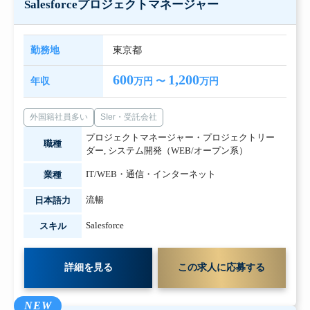
Salesforceプロジェクトマネージャー
勤務地
東京都
600
1,200
年収
万円 〜
万円
外国籍社員多い
SIer・受託会社
プロジェクトマネージャー・プロジェクトリー
職種
ダー
,
システム開発（WEB/オープン系）
IT/WEB・通信・インターネット
業種
流暢
日本語力
Salesforce
スキル
詳細を見る
この求人に応募する
NEW