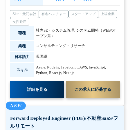
SIer・受託会社
有名ベンチャー
スタートアップ
上場企業
女性歓迎
社内SE・システム管理
,
システム開発（WEB/オ
職種
ープン系）
コンサルティング・リサーチ
業種
母国語
日本語力
Azure
,
Node.js
,
TypeScript
,
AWS
,
JavaScript
,
スキル
Python
,
React.js
,
Next.js
詳細を見る
この求人に応募する
NEW
Forward Deployed Engineer (FDE)/不動産SaaS/フ
ルリモート