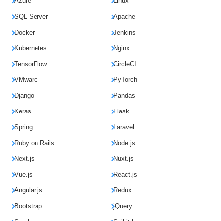
Azure
Linux
SQL Server
Apache
Docker
Jenkins
Kubernetes
Nginx
TensorFlow
CircleCI
VMware
PyTorch
Django
Pandas
Keras
Flask
Spring
Laravel
Ruby on Rails
Node.js
Next.js
Nuxt.js
Vue.js
React.js
Angular.js
Redux
Bootstrap
jQuery