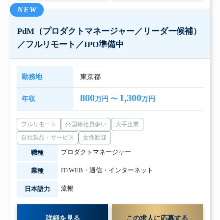
NEW
PdM（プロダクトマネージャー／リーダー候補）
／フルリモート／IPO準備中
勤務地
東京都
800
1,300
年収
万円 〜
万円
フルリモート
外国籍社員多い
大手企業
自社製品・サービス
女性歓迎
プロダクトマネージャー
職種
IT/WEB・通信・インターネット
業種
流暢
日本語力
詳細を見る
この求人に応募する