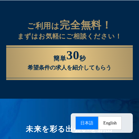
完全無料！
ご利用は
まずはお気軽にご相談ください！
30
簡単
秒
希望条件の求人を紹介してもらう
日本語
English
未来を彩る出会いを創出