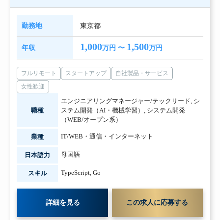
勤務地
東京都
1,000
1,500
年収
万円 〜
万円
フルリモート
スタートアップ
自社製品・サービス
女性歓迎
エンジニアリングマネージャー/テックリード
,
シ
職種
ステム開発（AI・機械学習）
,
システム開発
（WEB/オープン系）
IT/WEB・通信・インターネット
業種
母国語
日本語力
TypeScript
,
Go
スキル
詳細を見る
この求人に応募する