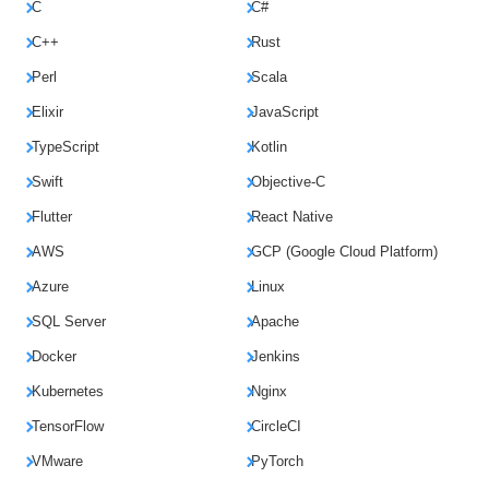
C
C#
C++
Rust
Perl
Scala
Elixir
JavaScript
TypeScript
Kotlin
Swift
Objective-C
Flutter
React Native
AWS
GCP (Google Cloud Platform)
Azure
Linux
SQL Server
Apache
Docker
Jenkins
Kubernetes
Nginx
TensorFlow
CircleCI
VMware
PyTorch