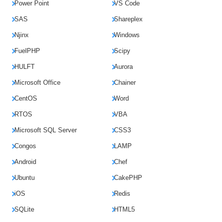
Power Point
VS Code
SAS
Shareplex
Njinx
Windows
FuelPHP
Scipy
HULFT
Aurora
Microsoft Office
Chainer
CentOS
Word
RTOS
VBA
Microsoft SQL Server
CSS3
Congos
LAMP
Android
Chef
Ubuntu
CakePHP
iOS
Redis
SQLite
HTML5