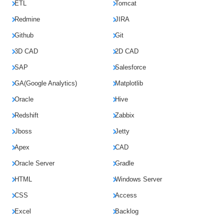
ETL
Tomcat
Redmine
JIRA
Github
Git
3D CAD
2D CAD
SAP
Salesforce
GA(Google Analytics)
Matplotlib
Oracle
Hive
Redshift
Zabbix
Jboss
Jetty
Apex
CAD
Oracle Server
Gradle
HTML
Windows Server
CSS
Access
Excel
Backlog