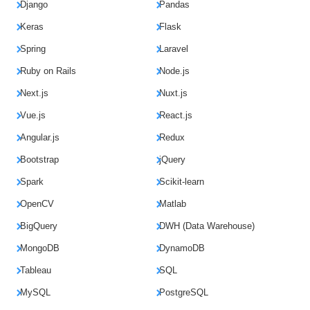
Django
Pandas
Keras
Flask
Spring
Laravel
Ruby on Rails
Node.js
Next.js
Nuxt.js
Vue.js
React.js
Angular.js
Redux
Bootstrap
jQuery
Spark
Scikit-learn
OpenCV
Matlab
BigQuery
DWH (Data Warehouse)
MongoDB
DynamoDB
Tableau
SQL
MySQL
PostgreSQL