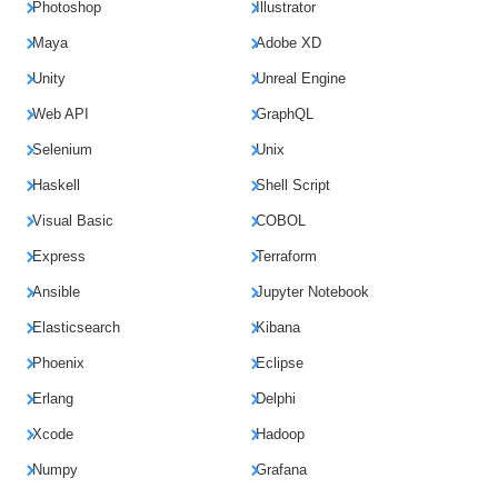
Photoshop
Illustrator
Maya
Adobe XD
Unity
Unreal Engine
Web API
GraphQL
Selenium
Unix
Haskell
Shell Script
Visual Basic
COBOL
Express
Terraform
Ansible
Jupyter Notebook
Elasticsearch
Kibana
Phoenix
Eclipse
Erlang
Delphi
Xcode
Hadoop
Numpy
Grafana