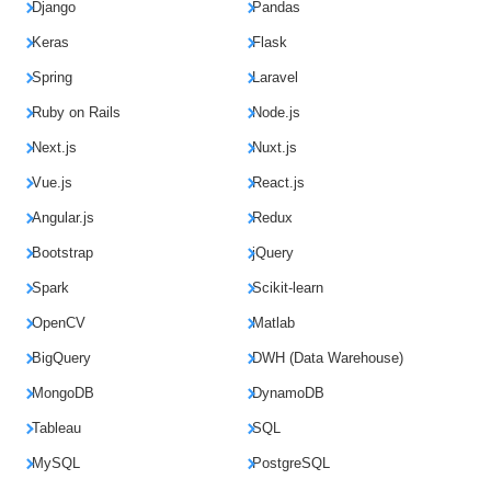
Django
Pandas
Keras
Flask
Spring
Laravel
Ruby on Rails
Node.js
Next.js
Nuxt.js
Vue.js
React.js
Angular.js
Redux
Bootstrap
jQuery
Spark
Scikit-learn
OpenCV
Matlab
BigQuery
DWH (Data Warehouse)
MongoDB
DynamoDB
Tableau
SQL
MySQL
PostgreSQL