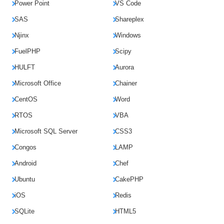
Power Point
VS Code
SAS
Shareplex
Njinx
Windows
FuelPHP
Scipy
HULFT
Aurora
Microsoft Office
Chainer
CentOS
Word
RTOS
VBA
Microsoft SQL Server
CSS3
Congos
LAMP
Android
Chef
Ubuntu
CakePHP
iOS
Redis
SQLite
HTML5