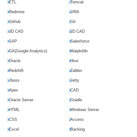
ETL
Tomcat
Redmine
JIRA
Github
Git
3D CAD
2D CAD
SAP
Salesforce
GA(Google Analytics)
Matplotlib
Oracle
Hive
Redshift
Zabbix
Jboss
Jetty
Apex
CAD
Oracle Server
Gradle
HTML
Windows Server
CSS
Access
Excel
Backlog