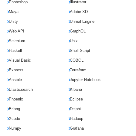
Photoshop
Illustrator
Maya
Adobe XD
Unity
Unreal Engine
Web API
GraphQL
Selenium
Unix
Haskell
Shell Script
Visual Basic
COBOL
Express
Terraform
Ansible
Jupyter Notebook
Elasticsearch
Kibana
Phoenix
Eclipse
Erlang
Delphi
Xcode
Hadoop
Numpy
Grafana