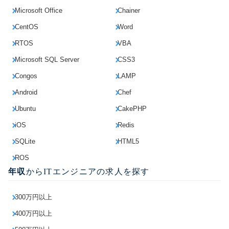
Microsoft Office
Chainer
CentOS
Word
RTOS
VBA
Microsoft SQL Server
CSS3
Congos
LAMP
Android
Chef
Ubuntu
CakePHP
iOS
Redis
SQLite
HTML5
ROS
年収
からITエンジニアの求人を探す
300万円以上
400万円以上