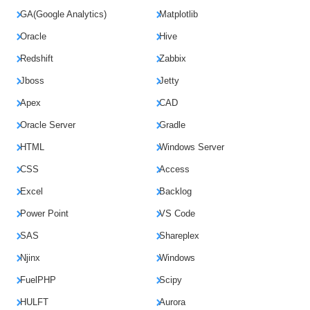
GA(Google Analytics)
Matplotlib
Oracle
Hive
Redshift
Zabbix
Jboss
Jetty
Apex
CAD
Oracle Server
Gradle
HTML
Windows Server
CSS
Access
Excel
Backlog
Power Point
VS Code
SAS
Shareplex
Njinx
Windows
FuelPHP
Scipy
HULFT
Aurora