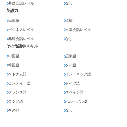
基礎会話レベル
なし
英語力
母国語
流暢
ビジネスレベル
日常会話レベル
基礎会話レベル
なし
その他語学スキル
中国語
広東語
韓国語
タイ語
ベトナム語
インドネシア語
ヒンディー語
ドイツ語
フランス語
スペイン語
ロシア語
ポルトガル語
その他
なし