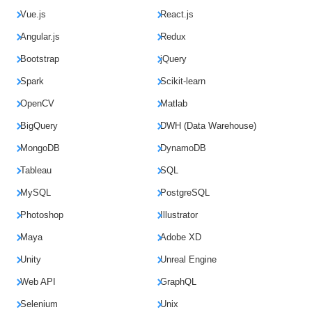
Vue.js
React.js
Angular.js
Redux
Bootstrap
jQuery
Spark
Scikit-learn
OpenCV
Matlab
BigQuery
DWH (Data Warehouse)
MongoDB
DynamoDB
Tableau
SQL
MySQL
PostgreSQL
Photoshop
Illustrator
Maya
Adobe XD
Unity
Unreal Engine
Web API
GraphQL
Selenium
Unix