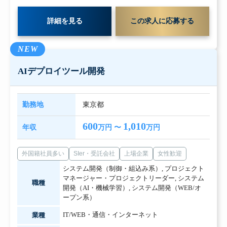
詳細を見る
この求人に応募する
NEW
AIデプロイツール開発
勤務地
東京都
600
1,010
年収
万円 〜
万円
外国籍社員多い
SIer・受託会社
上場企業
女性歓迎
システム開発（制御・組込み系）
,
プロジェクト
マネージャー・プロジェクトリーダー
,
システム
職種
開発（AI・機械学習）
,
システム開発（WEB/オ
ープン系）
IT/WEB・通信・インターネット
業種