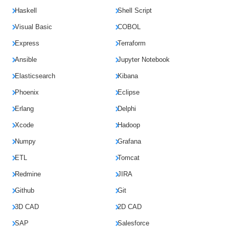
Haskell
Shell Script
Visual Basic
COBOL
Express
Terraform
Ansible
Jupyter Notebook
Elasticsearch
Kibana
Phoenix
Eclipse
Erlang
Delphi
Xcode
Hadoop
Numpy
Grafana
ETL
Tomcat
Redmine
JIRA
Github
Git
3D CAD
2D CAD
SAP
Salesforce