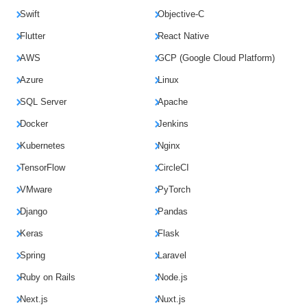
Swift
Objective-C
Flutter
React Native
AWS
GCP (Google Cloud Platform)
Azure
Linux
SQL Server
Apache
Docker
Jenkins
Kubernetes
Nginx
TensorFlow
CircleCI
VMware
PyTorch
Django
Pandas
Keras
Flask
Spring
Laravel
Ruby on Rails
Node.js
Next.js
Nuxt.js