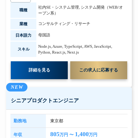
社内SE・システム管理
,
システム開発（WEB/オ
職種
ープン系）
コンサルティング・リサーチ
業種
母国語
日本語力
Node.js
,
Azure
,
TypeScript
,
AWS
,
JavaScript
,
スキル
Python
,
React.js
,
Next.js
詳細を見る
この求人に応募する
NEW
シニアプロダクトエンジニア
勤務地
東京都
805
1,400
年収
万円 〜
万円