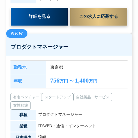
詳細を見る
この求人に応募する
NEW
プロダクトマネージャー
勤務地
東京都
756
1,400
年収
万円 〜
万円
有名ベンチャー
スタートアップ
自社製品・サービス
女性歓迎
プロダクトマネージャー
職種
IT/WEB・通信・インターネット
業種
流暢
日本語力